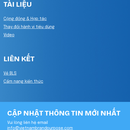
TÀI LIỆU
Cộng đồng & Hợp tác
Thay đổi hành vi tiêu dùng
Video
LIÊN KẾT
Về BLS
Cẩm nang kiến thức
CẬP NHẬT THÔNG TIN MỚI NHẤT
Vui lòng liên hệ email
info@vietnambrandpurpose.com