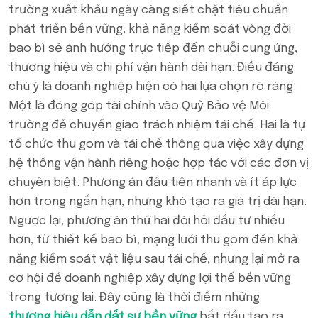
trường xuất khẩu ngày càng siết chặt tiêu chuẩn
phát triển bền vững, khả năng kiểm soát vòng đời
bao bì sẽ ảnh hưởng trực tiếp đến chuỗi cung ứng,
thương hiệu và chi phí vận hành dài hạn. Điều đáng
chú ý là doanh nghiệp hiện có hai lựa chọn rõ ràng.
Một là đóng góp tài chính vào Quỹ Bảo vệ Môi
trường để chuyển giao trách nhiệm tái chế. Hai là tự
tổ chức thu gom và tái chế thông qua việc xây dựng
hệ thống vận hành riêng hoặc hợp tác với các đơn vị
chuyên biệt. Phương án đầu tiên nhanh và ít áp lực
hơn trong ngắn hạn, nhưng khó tạo ra giá trị dài hạn.
Ngược lại, phương án thứ hai đòi hỏi đầu tư nhiều
hơn, từ thiết kế bao bì, mạng lưới thu gom đến khả
năng kiểm soát vật liệu sau tái chế, nhưng lại mở ra
cơ hội để doanh nghiệp xây dựng lợi thế bền vững
trong tương lai. Đây cũng là thời điểm những
thương hiệu dẫn dắt sự bền vững
bắt đầu tạo ra