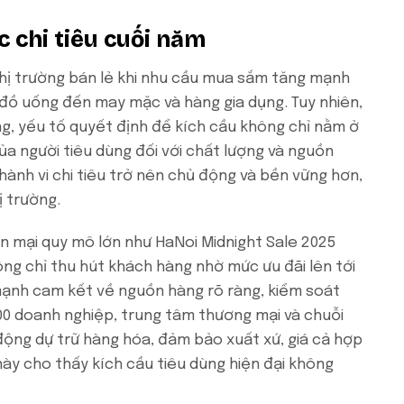
c chi tiêu cuối năm
thị trường bán lẻ khi nhu cầu mua sắm tăng mạnh
đồ uống đến may mặc và hàng gia dụng. Tuy nhiên,
ng, yếu tố quyết định để kích cầu không chỉ nằm ở
a người tiêu dùng đối với chất lượng và nguồn
hành vi chi tiêu trở nên chủ động và bền vững hơn,
ị trường.
n mại quy mô lớn như HaNoi Midnight Sale 2025
ng chỉ thu hút khách hàng nhờ mức ưu đãi lên tới
mạnh cam kết về nguồn hàng rõ ràng, kiểm soát
00 doanh nghiệp, trung tâm thương mại và chuỗi
 động dự trữ hàng hóa, đảm bảo xuất xứ, giá cả hợp
này cho thấy kích cầu tiêu dùng hiện đại không