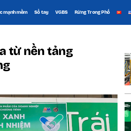
c mạnh mềm
Sổ tay
VGBS
Rừng Trong Phố
P
a từ nền tảng
ng