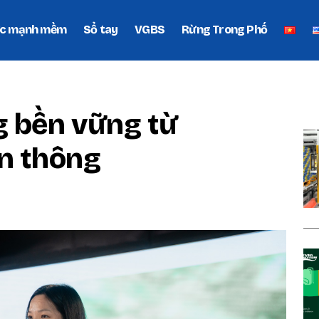
c mạnh mềm
Sổ tay
VGBS
Rừng Trong Phố
P
g bền vững từ
ền thông