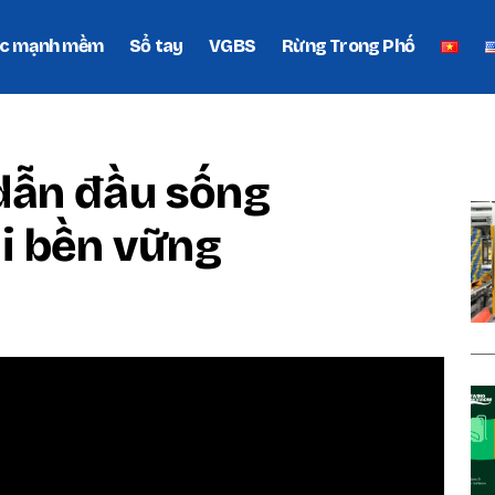
c mạnh mềm
Sổ tay
VGBS
Rừng Trong Phố
P
dẫn đầu sống
i bền vững