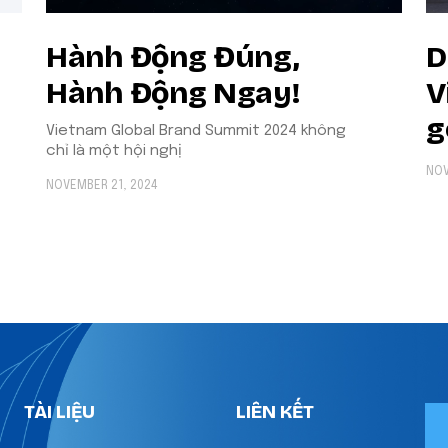
Hành Động Đúng,
D
Hành Động Ngay!
V
g
Vietnam Global Brand Summit 2024 không
chỉ là một hội nghị
NOV
NOVEMBER 21, 2024
TÀI LIỆU
LIÊN KẾT