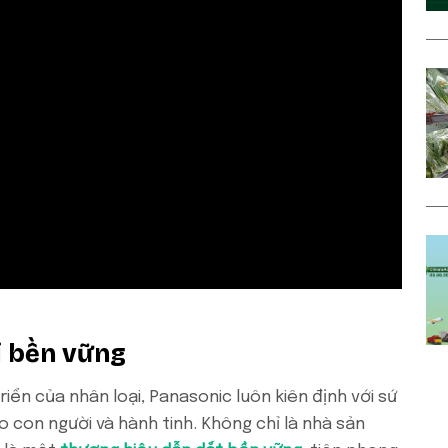
i bền vững
iển của nhân loại, Panasonic luôn kiên định với sứ
con người và hành tinh. Không chỉ là nhà sản