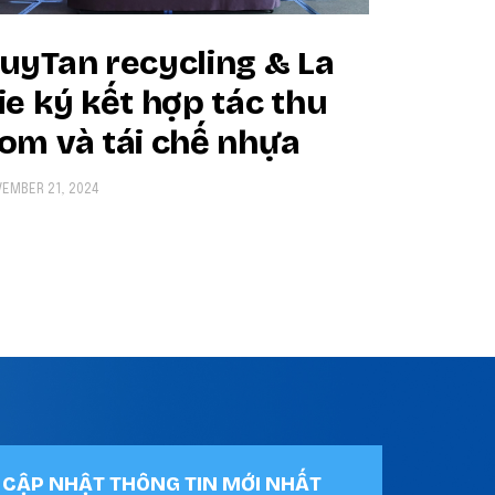
uyTan recycling & La
ie ký kết hợp tác thu
om và tái chế nhựa
EMBER 21, 2024
CẬP NHẬT THÔNG TIN MỚI NHẤT