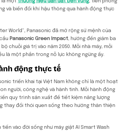
n là một
thương hiệu dẫn dắt bền vững
, tiên phong
ờng và biến đổi khí hậu thông qua hành động thực
Better World”, Panasonic đã mở rộng sứ mệnh của
 cầu
Panasonic Green Impact
, hướng đến giảm ba
 bộ chuỗi giá trị vào năm 2050. Mỗi nhà máy, mỗi
u là một phần trong nỗ lực không ngừng ấy.
ành động thực tế
nic triển khai tại Việt Nam không chỉ là một hoạt
con người, công nghệ và hành tinh. Mỗi hành động
tiến quy trình sản xuất để tiết kiệm năng lượng
g thay đổi thói quen sống theo hướng thân thiện
tiến vào đời sống như máy giặt AI Smart Wash