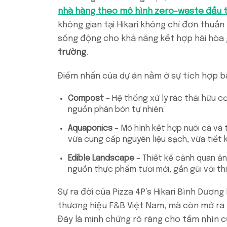
nhà hàng theo mô hình zero-waste đầu ti
không gian tại Hikari không chỉ đơn thuần
sống động cho khả năng kết hợp hài hòa
trường
.
Điểm nhấn của dự án nằm ở sự tích hợp b
Compost
– Hệ thống xử lý rác thải hữu c
nguồn phân bón tự nhiên.
Aquaponics
– Mô hình kết hợp nuôi cá và 
vừa cung cấp nguyên liệu sạch, vừa tiết k
Edible Landscape
– Thiết kế cảnh quan ăn
nguồn thực phẩm tươi mới, gần gũi với thi
Sự ra đời của Pizza 4P’s Hikari Bình Dươ
thương hiệu F&B Việt Nam, mà còn mở ra 
Đây là minh chứng rõ ràng cho tầm nhìn c