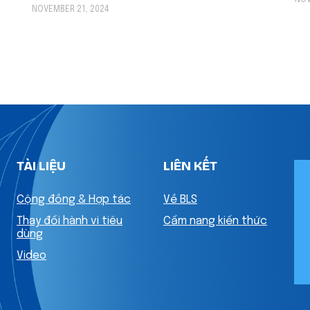
NOV
NOVEMBER 21, 2024
TÀI LIỆU
LIÊN KẾT
Cộng đồng & Hợp tác
Về BLS
Thay đổi hành vi tiêu
Cẩm nang kiến thức
dùng
Video