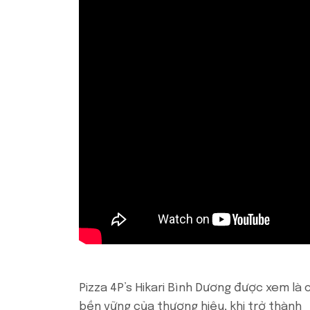
Pizza 4P’s Hikari Bình Dương được xem là
bền vững của thương hiệu, khi trở thành