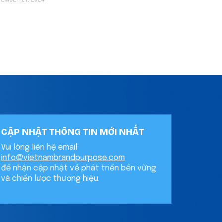
EMBER 21, 2024
CẬP NHẬT THÔNG TIN MỚI NHẤT
Vui lòng liên hệ email
info@vietnambrandpurpose.com
để nhận cập nhật về phát triển bền vững
và chiến lược thương hiệu.