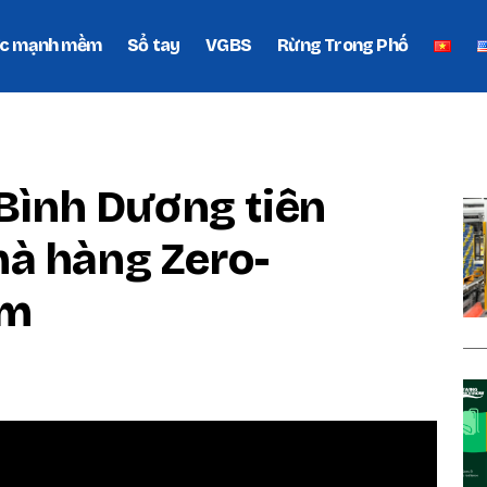
c mạnh mềm
Sổ tay
VGBS
Rừng Trong Phố
P
 Bình Dương tiên
à hàng Zero-
am