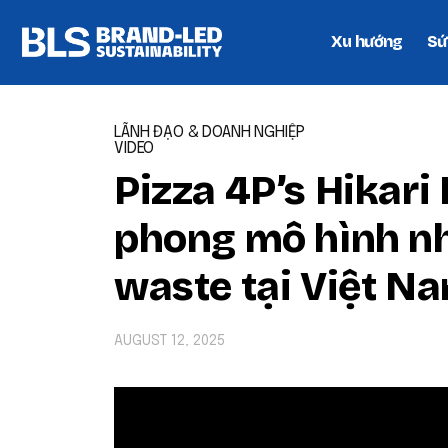
Xu hướng
Sứ
LÃNH ĐẠO & DOANH NGHIỆP
VIDEO
Pizza 4P’s Hikari
phong mô hình nh
waste tại Việt N
AUGUST 12, 2025