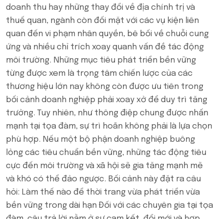
doanh thu hay những thay đổi về địa chính trị và
thuế quan, ngành còn đối mặt với các vụ kiện liên
quan đến vi phạm nhân quyền, bê bối về chuỗi cung
ứng và nhiều chỉ trích xoay quanh vấn đề tác động
môi trường. Những mục tiêu phát triển bền vững
từng được xem là trọng tâm chiến lược của các
thương hiệu lớn nay không còn được ưu tiên trong
bối cảnh doanh nghiệp phải xoay xở để duy trì tăng
trưởng. Tuy nhiên, như thông điệp chung được nhấn
mạnh tại tọa đàm, sự trì hoãn không phải là lựa chọn
phù hợp. Nếu một bộ phận doanh nghiệp buông
lỏng các tiêu chuẩn bền vững, những tác động tiêu
cực đến môi trường và xã hội sẽ gia tăng mạnh mẽ
và khó có thể đảo ngược. Bối cảnh này đặt ra câu
hỏi: Làm thế nào để thời trang vừa phát triển vừa
bền vững trong dài hạn Đối với các chuyên gia tại tọa
đàm, câu trả lời nằm ở sự cam kết, đổi mới và hợp