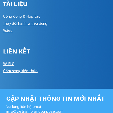
TÀI LIỆU
Cộng đồng & Hợp tác
Thay đổi hành vi tiêu dùng
Video
LIÊN KẾT
Về BLS
Cẩm nang kiến thức
CẬP NHẬT THÔNG TIN MỚI NHẤT
Vui lòng liên hệ email
info@vietnambrandpurpose.com