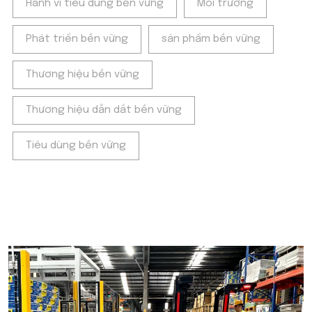
Hành vi tiêu dùng bền vững
Môi trường
Phát triển bền vững
sản phẩm bền vững
Thương hiệu bền vững
Thương hiệu dẫn dắt bền vững
Tiêu dùng bền vững
POPULAR ON BEATRIX