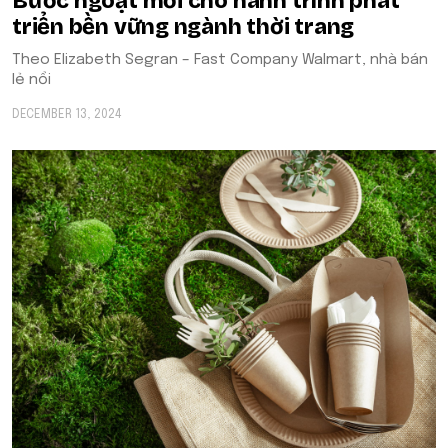
Bước ngoặt mới cho hành trình phát
triển bền vững ngành thời trang
Theo Elizabeth Segran – Fast Company Walmart, nhà bán
lẻ nổi
DECEMBER 13, 2024