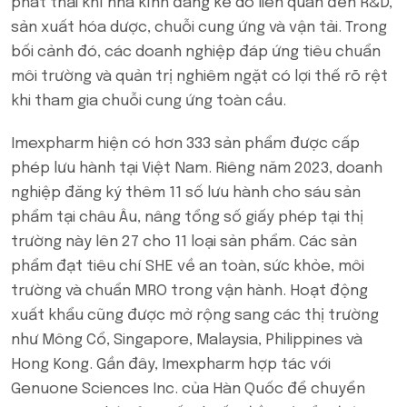
phát thải khí nhà kính đáng kể do liên quan đến R&D,
sản xuất hóa dược, chuỗi cung ứng và vận tải. Trong
bối cảnh đó, các doanh nghiệp đáp ứng tiêu chuẩn
môi trường và quản trị nghiêm ngặt có lợi thế rõ rệt
khi tham gia chuỗi cung ứng toàn cầu.
Imexpharm hiện có hơn 333 sản phẩm được cấp
phép lưu hành tại Việt Nam. Riêng năm 2023, doanh
nghiệp đăng ký thêm 11 số lưu hành cho sáu sản
phẩm tại châu Âu, nâng tổng số giấy phép tại thị
trường này lên 27 cho 11 loại sản phẩm. Các sản
phẩm đạt tiêu chí SHE về an toàn, sức khỏe, môi
trường và chuẩn MRO trong vận hành. Hoạt động
xuất khẩu cũng được mở rộng sang các thị trường
như Mông Cổ, Singapore, Malaysia, Philippines và
Hong Kong. Gần đây, Imexpharm hợp tác với
Genuone Sciences Inc. của Hàn Quốc để chuyển