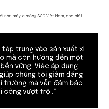
ối nhà máy xi măng SCG Việt Nam, cho biết:
 tập trung vào sản xuất xi
ao mà còn hướng đến một
 bền vững. Việc áp dụng
giúp chúng tôi giảm đáng
i trường mà vẫn đảm bảo
i công vượt trội.”