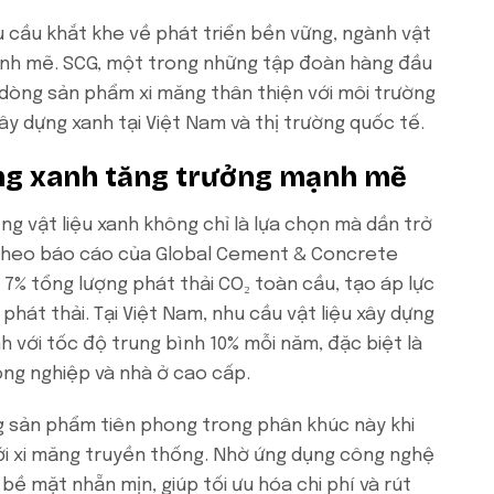
u cầu khắt khe về phát triển bền vững, ngành vật
ạnh mẽ. SCG, một trong những tập đoàn hàng đầu
 dòng sản phẩm xi măng thân thiện với môi trường
 dựng xanh tại Việt Nam và thị trường quốc tế.
ựng xanh tăng trưởng mạnh mẽ
g vật liệu xanh không chỉ là lựa chọn mà dần trở
 Theo báo cáo của Global Cement & Concrete
7% tổng lượng phát thải CO₂ toàn cầu, tạo áp lực
phát thải. Tại Việt Nam, nhu cầu vật liệu xây dựng
h với tốc độ trung bình 10% mỗi năm, đặc biệt là
ông nghiệp và nhà ở cao cấp.
 sản phẩm tiên phong trong phân khúc này khi
với xi măng truyền thống. Nhờ ứng dụng công nghệ
ề mặt nhẵn mịn, giúp tối ưu hóa chi phí và rút