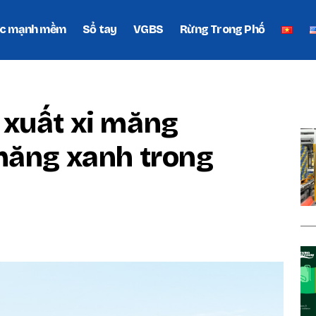
c mạnh mềm
Sổ tay
VGBS
Rừng Trong Phố
P
 xuất xi măng
măng xanh trong