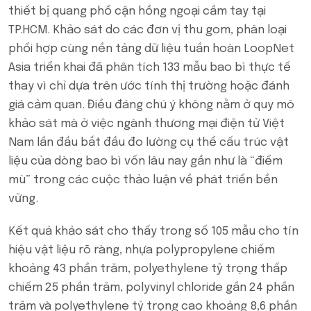
thiết bị quang phổ cận hồng ngoại cầm tay tại
TP.HCM. Khảo sát do các đơn vị thu gom, phân loại
phối hợp cùng nền tảng dữ liệu tuần hoàn LoopNet
Asia triển khai đã phân tích 133 mẫu bao bì thực tế
thay vì chỉ dựa trên ước tính thị trường hoặc đánh
giá cảm quan. Điều đáng chú ý không nằm ở quy mô
khảo sát mà ở việc ngành thương mại điện tử Việt
Nam lần đầu bắt đầu đo lường cụ thể cấu trúc vật
liệu của dòng bao bì vốn lâu nay gần như là “điểm
mù” trong các cuộc thảo luận về phát triển bền
vững.
Kết quả khảo sát cho thấy trong số 105 mẫu cho tín
hiệu vật liệu rõ ràng, nhựa polypropylene chiếm
khoảng 43 phần trăm, polyethylene tỷ trọng thấp
chiếm 25 phần trăm, polyvinyl chloride gần 24 phần
trăm và polyethylene tỷ trọng cao khoảng 8,6 phần