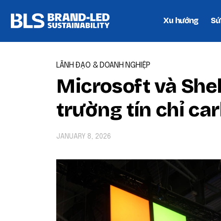
Xu hướng
Sứ
LÃNH ĐẠO & DOANH NGHIỆP
Microsoft và Shel
trường tín chỉ ca
JANUARY 8, 2026