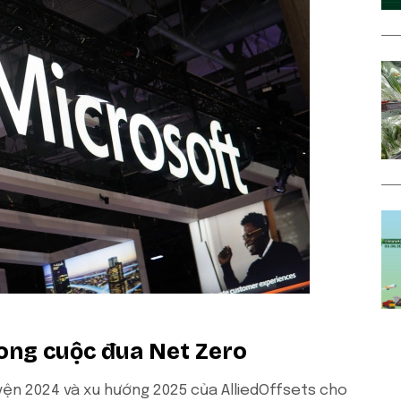
rong cuộc đua Net Zero
yện 2024 và xu hướng 2025 của AlliedOffsets cho