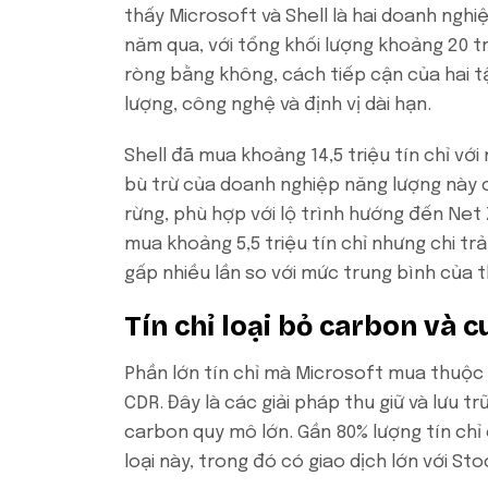
thấy Microsoft và Shell là hai doanh nghi
năm qua, với tổng khối lượng khoảng 20 tr
ròng bằng không, cách tiếp cận của hai 
lượng, công nghệ và định vị dài hạn.
Shell đã mua khoảng 14,5 triệu tín chỉ vớ
bù trừ của doanh nghiệp năng lượng này c
rừng, phù hợp với lộ trình hướng đến Net 
mua khoảng 5,5 triệu tín chỉ nhưng chi tr
gấp nhiều lần so với mức trung bình của t
Tín chỉ loại bỏ carbon và 
Phần lớn tín chỉ mà Microsoft mua thuộc p
CDR. Đây là các giải pháp thu giữ và lưu 
carbon quy mô lớn. Gần 80% lượng tín ch
loại này, trong đó có giao dịch lớn với St