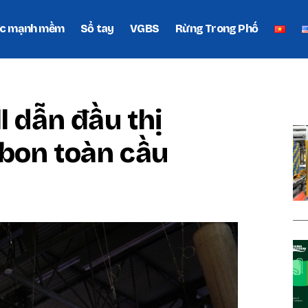
c mạnh mềm
Sổ tay
VGBS
Rừng Trong Phố
P
l dẫn đầu thị
rbon toàn cầu