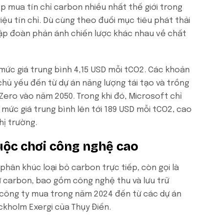
ệp mua tín chỉ carbon nhiều nhất thế giới trong
iệu tín chỉ. Dù cùng theo đuổi mục tiêu phát thải
tập đoàn phản ánh chiến lược khác nhau về chất
i mức giá trung bình 4,15 USD mỗi tCO2. Các khoản
hủ yếu đến từ dự án năng lượng tái tạo và trồng
Zero vào năm 2050. Trong khi đó, Microsoft chỉ
ả mức giá trung bình lên tới 189 USD mỗi tCO2, cao
hị trường.
cuộc chơi công nghệ cao
hân khúc loại bỏ carbon trực tiếp, còn gọi là
trữ carbon, bao gồm công nghệ thu và lưu trữ
ỉ công ty mua trong năm 2024 đến từ các dự án
ockholm Exergi của Thụy Điển.