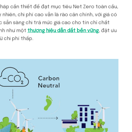
 pháp cần thiết để đạt mục tiêu Net Zero toàn cầu,
hiên, chi phí cao vẫn là rào cản chính, với giá có
c sẵn sàng chi trả mức giá cao cho tín chỉ chất
ảnh như một
thương hiệu dẫn dắt bền vững
, đặt ưu
ừ chi phí thấp.