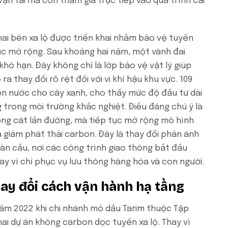
ận tải mà còn tham gia trực tiếp vào quá trình cải
ai bên xa lộ được triển khai nhằm bảo vệ tuyến
ục mở rộng. Sau khoảng hai năm, một vành đai
khô hạn. Đây không chỉ là lớp bảo vệ vật lý giúp
 thay đổi rõ rệt đối với vi khí hậu khu vực. 109
ồn nước cho cây xanh, cho thấy mức độ đầu tư dài
 trong môi trường khắc nghiệt. Điều đáng chú ý là
ống cát lấn đường, mà tiếp tục mở rộng mô hình
 giảm phát thải carbon. Đây là thay đổi phản ánh
àn cầu, nơi các công trình giao thông bắt đầu
ay vì chỉ phục vụ lưu thông hàng hóa và con người.
hay đổi cách vận hành hạ tầng
năm 2022 khi chi nhánh mỏ dầu Tarim thuộc Tập
ai dự án không carbon dọc tuyến xa lộ. Thay vì