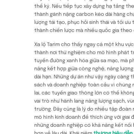
thế kỷ. Nếu tiếp tục xây dựng hạ tầng the
thành gánh nặng carbon kéo dài hàng chụ
lượng tái tạo, phục hồi sinh thái và tối ưu
thành chiến lược mà nhiều quốc gia theo 
Xa lộ Tarim cho thấy ngay cả một khu vực
thành nơi thử nghiệm cho mô hình phát tr
tuyến đường xanh hóa giữa sa mạc, mà p
năng kết hợp giữa công nghệ, năng lượng v
dài hạn. Những dự án như vậy ngày càng t
sách và doanh nghiệp toàn cầu vì chúng 
lai, các tuyến giao thông lớn có thể khôn
vai trò như hành lang năng lượng sạch, v
trường. Đây cũng là lý do nhiều tập đoàn 
mô hình kinh doanh để thích ứng với giai
những doanh nghiệp có khả năng kết nối h
hơn về lâu dài. Khái niệm
thương hiệu dẫn