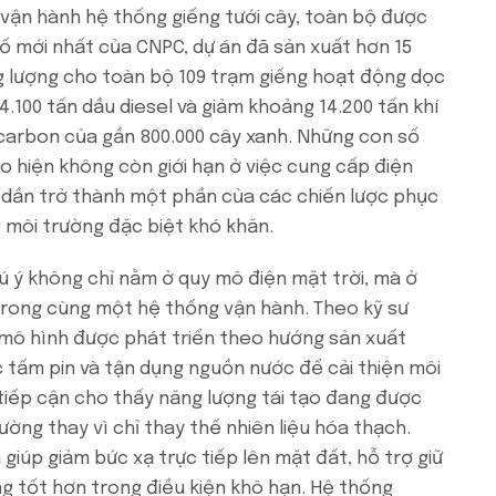
 vận hành hệ thống giếng tưới cây, toàn bộ được
ố mới nhất của CNPC, dự án đã sản xuất hơn 15
ng lượng cho toàn bộ 109 trạm giếng hoạt động dọc
4.100 tấn dầu diesel và giảm khoảng 14.200 tấn khí
carbon của gần 800.000 cây xanh. Những con số
ạo hiện không còn giới hạn ở việc cung cấp điện
 dần trở thành một phần của các chiến lược phục
g môi trường đặc biệt khó khăn.
ú ý không chỉ nằm ở quy mô điện mặt trời, mà ở
trong cùng một hệ thống vận hành. Theo kỹ sư
 mô hình được phát triển theo hướng sản xuất
c tấm pin và tận dụng nguồn nước để cải thiện môi
 tiếp cận cho thấy năng lượng tái tạo đang được
ường thay vì chỉ thay thế nhiên liệu hóa thạch.
giúp giảm bức xạ trực tiếp lên mặt đất, hỗ trợ giữ
ng tốt hơn trong điều kiện khô hạn. Hệ thống