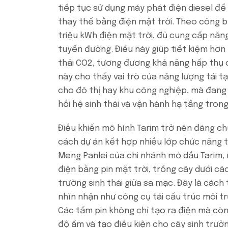
tiếp tục sử dụng máy phát điện diesel để
thay thế bằng điện mặt trời. Theo công b
triệu kWh điện mặt trời, đủ cung cấp nă
tuyến đường. Điều này giúp tiết kiệm hơn 
thải CO2, tương đương khả năng hấp thụ 
này cho thấy vai trò của năng lượng tái t
cho đô thị hay khu công nghiệp, mà đang
hồi hệ sinh thái và vận hành hạ tầng tron
Điều khiến mô hình Tarim trở nên đáng ch
cách dự án kết hợp nhiều lớp chức năng 
Meng Panlei của chi nhánh mỏ dầu Tarim,
điện bằng pin mặt trời, trồng cây dưới cá
trường sinh thái giữa sa mạc. Đây là cách
nhìn nhận như công cụ tái cấu trúc môi tr
Các tấm pin không chỉ tạo ra điện mà còn 
độ ẩm và tạo điều kiện cho cây sinh trưở