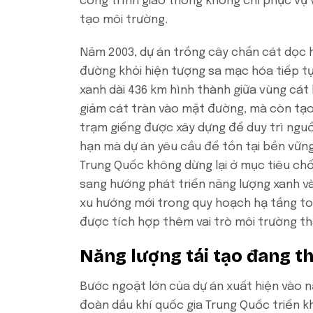
công trình giao thông không chỉ phục vụ v
tạo môi trường.
Năm 2003, dự án trồng cây chắn cát dọc h
đường khỏi hiện tượng sa mạc hóa tiếp t
xanh dài 436 km hình thành giữa vùng cát 
giảm cát tràn vào mặt đường, mà còn tạo ra
trạm giếng được xây dựng để duy trì ngu
hạn mà dự án yêu cầu để tồn tại bền vững
Trung Quốc không dừng lại ở mục tiêu ch
sang hướng phát triển năng lượng xanh và
xu hướng mới trong quy hoạch hạ tầng to
được tích hợp thêm vai trò môi trường th
Năng lượng tái tạo đang t
Bước ngoặt lớn của dự án xuất hiện vào 
đoàn dầu khí quốc gia Trung Quốc triển kh