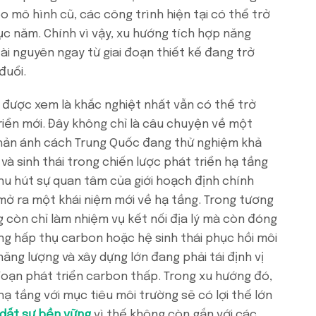
o mô hình cũ, các công trình hiện tại có thể trở
c năm. Chính vì vậy, xu hướng tích hợp năng
 tài nguyên ngay từ giai đoạn thiết kế đang trở
đuổi.
 được xem là khắc nghiệt nhất vẫn có thể trở
iển mới. Đây không chỉ là câu chuyện về một
hản ánh cách Trung Quốc đang thử nghiệm khả
à sinh thái trong chiến lược phát triển hạ tầng
hu hút sự quan tâm của giới hoạch định chính
mở ra một khái niệm mới về hạ tầng. Trong tương
g còn chỉ làm nhiệm vụ kết nối địa lý mà còn đóng
ùng hấp thụ carbon hoặc hệ sinh thái phục hồi môi
năng lượng và xây dựng lớn đang phải tái định vị
 đoạn phát triển carbon thấp. Trong xu hướng đó,
ạ tầng với mục tiêu môi trường sẽ có lợi thế lớn
 dắt sự bền vững
vì thế không còn gắn với các