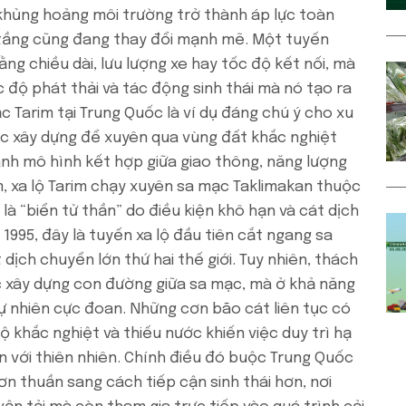
à khủng hoảng môi trường trở thành áp lực toàn
ạ tầng cũng đang thay đổi mạnh mẽ. Một tuyến
g chiều dài, lưu lượng xe hay tốc độ kết nối, mà
 độ phát thải và tác động sinh thái mà nó tạo ra
c Tarim tại Trung Quốc là ví dụ đáng chú ý cho xu
c xây dựng để xuyên qua vùng đất khắc nghiệt
h mô hình kết hợp giữa giao thông, năng lượng
 km, xa lộ Tarim chạy xuyên sa mạc Taklimakan thuộc
là “biển tử thần” do điều kiện khô hạn và cát dịch
 1995, đây là tuyến xa lộ đầu tiên cắt ngang sa
dịch chuyển lớn thứ hai thế giới. Tuy nhiên, thách
c xây dựng con đường giữa sa mạc, mà ở khả năng
 tự nhiên cực đoan. Những cơn bão cát liên tục có
ộ khắc nghiệt và thiếu nước khiến việc duy trì hạ
n với thiên nhiên. Chính điều đó buộc Trung Quốc
n thuần sang cách tiếp cận sinh thái hơn, nơi