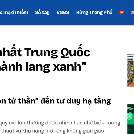
c mạnh mềm
Sổ tay
VGBS
Rừng Trong Phố
P
 nhất Trung Quốc
hành lang xanh”
n tử thần” đến tư duy hạ tầng
 quy mô lớn thường được nhìn nhận như biểu tượng
ỹ thuật và khả năng mở rộng không gian giao