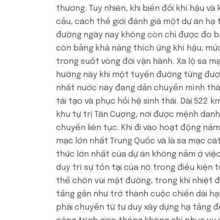
thương. Tuy nhiên, khi biến đổi khí hậu v
cầu, cách thế giới đánh giá một dự án h
đường ngày nay không còn chỉ được đo bằn
còn bằng khả năng thích ứng khí hậu, mức
trong suốt vòng đời vận hành. Xa lộ sa mạ
hướng này khi một tuyến đường từng đượ
nhất nước này đang dần chuyển mình thàn
tái tạo và phục hồi hệ sinh thái. Dài 522
khu tự trị Tân Cương, nơi được mệnh danh 
chuyển liên tục. Khi đi vào hoạt động năm
mạc lớn nhất Trung Quốc và là sa mạc cát 
thức lớn nhất của dự án không nằm ở việ
duy trì sự tồn tại của nó trong điều kiện
thể chôn vùi mặt đường, trong khi nhiệt đ
tầng gần như trở thành cuộc chiến dài hạ
phải chuyển từ tư duy xây dựng hạ tầng đơ